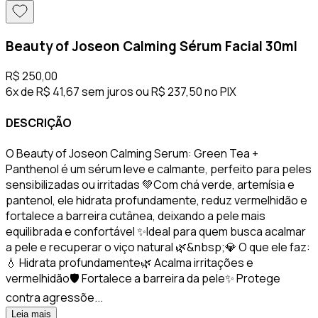
Beauty of Joseon Calming Sérum Facial 30ml
R$ 250,00
6x de R$ 41,67 sem juros
ou
R$ 237,50
no PIX
DESCRIÇÃO
O Beauty of Joseon Calming Serum: Green Tea +
Panthenol é um sérum leve e calmante, perfeito para peles
sensibilizadas ou irritadas 💚Com chá verde, artemísia e
pantenol, ele hidrata profundamente, reduz vermelhidão e
fortalece a barreira cutânea, deixando a pele mais
equilibrada e confortável ✨Ideal para quem busca acalmar
a pele e recuperar o viço natural 🌿&nbsp;💎 O que ele faz:
💧 Hidrata profundamente🌿 Acalma irritações e
vermelhidão🛡️ Fortalece a barreira da pele✨ Protege
contra agressõe...
Leia mais