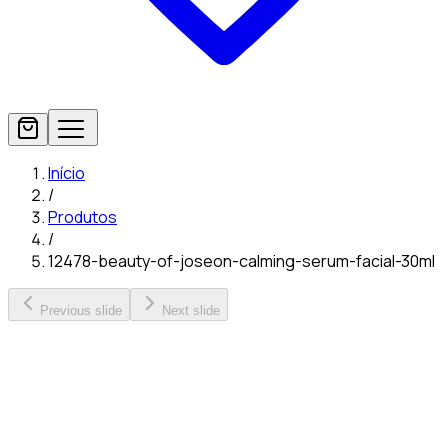
Início
/
Produtos
/
12478-beauty-of-joseon-calming-serum-facial-30ml
Previous slide
Next slide