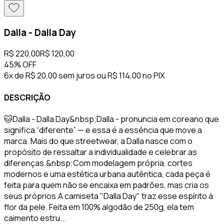
Dalla - Dalla Day
R$ 220,00
R$ 120,00
45%
OFF
6x de R$ 20,00 sem juros
ou
R$ 114,00
no PIX
DESCRIÇÃO
🐱Dalla - Dalla Day&nbsp;Dalla - pronuncia em coreano que
significa “diferente” — e essa é a essência que move a
marca. Mais do que streetwear, a Dalla nasce com o
propósito de ressaltar a individualidade e celebrar as
diferenças.&nbsp;Com modelagem própria, cortes
modernos e uma estética urbana autêntica, cada peça é
feita para quem não se encaixa em padrões, mas cria os
seus próprios.A camiseta "Dalla Day" traz esse espírito à
flor da pele. Feita em 100% algodão de 250g, ela tem
caimento estru...