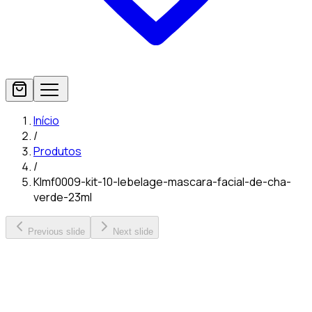
Início
/
Produtos
/
Klmf0009-kit-10-lebelage-mascara-facial-de-cha-
verde-23ml
Previous slide
Next slide