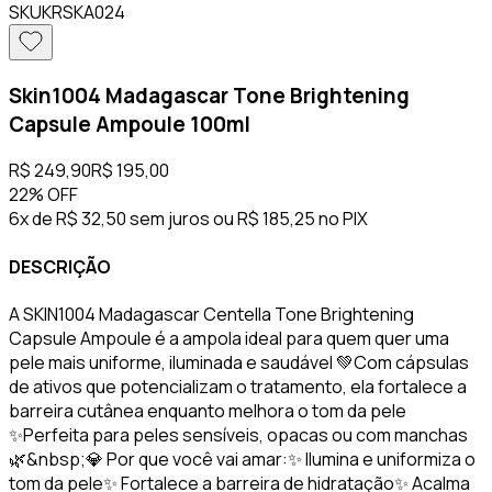
SKU
KRSKA024
Skin1004 Madagascar Tone Brightening
Capsule Ampoule 100ml
R$ 249,90
R$ 195,00
22%
OFF
6x de R$ 32,50 sem juros
ou
R$ 185,25
no PIX
DESCRIÇÃO
A SKIN1004 Madagascar Centella Tone Brightening
Capsule Ampoule é a ampola ideal para quem quer uma
pele mais uniforme, iluminada e saudável 💚Com cápsulas
de ativos que potencializam o tratamento, ela fortalece a
barreira cutânea enquanto melhora o tom da pele
✨Perfeita para peles sensíveis, opacas ou com manchas
🌿&nbsp;💎 Por que você vai amar:✨ Ilumina e uniformiza o
tom da pele✨ Fortalece a barreira de hidratação✨ Acalma