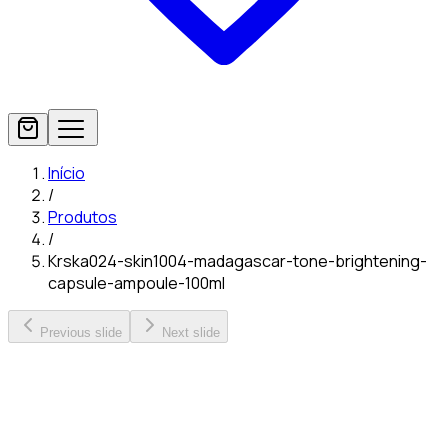
Início
/
Produtos
/
Krska024-skin1004-madagascar-tone-brightening-
capsule-ampoule-100ml
Previous slide
Next slide