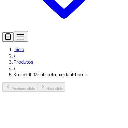
Início
/
Produtos
/
Ktclmx0003-kit-celimax-dual-barrier
Previous slide
Next slide