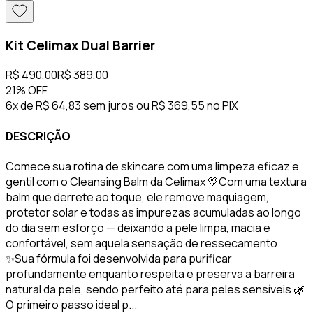
Kit Celimax Dual Barrier
R$ 490,00
R$ 389,00
21%
OFF
6x de R$ 64,83 sem juros
ou
R$ 369,55
no PIX
DESCRIÇÃO
Comece sua rotina de skincare com uma limpeza eficaz e
gentil com o Cleansing Balm da Celimax 💛Com uma textura
balm que derrete ao toque, ele remove maquiagem,
protetor solar e todas as impurezas acumuladas ao longo
do dia sem esforço — deixando a pele limpa, macia e
confortável, sem aquela sensação de ressecamento
✨Sua fórmula foi desenvolvida para purificar
profundamente enquanto respeita e preserva a barreira
natural da pele, sendo perfeito até para peles sensíveis 🌿
O primeiro passo ideal p...