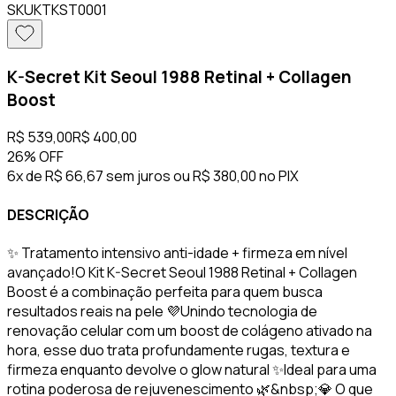
SKU
KTKST0001
K-Secret Kit Seoul 1988 Retinal + Collagen
Boost
R$ 539,00
R$ 400,00
26%
OFF
6x de R$ 66,67 sem juros
ou
R$ 380,00
no PIX
DESCRIÇÃO
✨ Tratamento intensivo anti-idade + firmeza em nível
avançado!O Kit K-Secret Seoul 1988 Retinal + Collagen
Boost é a combinação perfeita para quem busca
resultados reais na pele 💜Unindo tecnologia de
renovação celular com um boost de colágeno ativado na
hora, esse duo trata profundamente rugas, textura e
firmeza enquanto devolve o glow natural ✨Ideal para uma
rotina poderosa de rejuvenescimento 🌿&nbsp;💎 O que