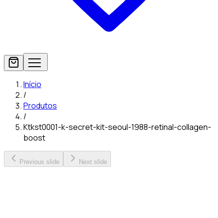
Início
/
Produtos
/
Ktkst0001-k-secret-kit-seoul-1988-retinal-collagen-
boost
Previous slide
Next slide