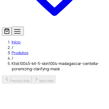
Início
/
Produtos
/
Ktsk10045-kit-5-skin1004-madagascar-centella-
poremizing-clarifyng-mask
Previous slide
Next slide