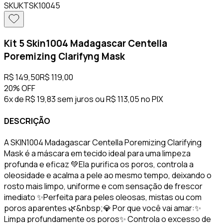
SKU
KTSK10045
Kit 5 Skin1004 Madagascar Centella
Poremizing Clarifyng Mask
R$ 149,50
R$ 119,00
20%
OFF
6x de R$ 19,83 sem juros
ou
R$ 113,05
no PIX
DESCRIÇÃO
A SKIN1004 Madagascar Centella Poremizing Clarifying
Mask é a máscara em tecido ideal para uma limpeza
profunda e eficaz 💚Ela purifica os poros, controla a
oleosidade e acalma a pele ao mesmo tempo, deixando o
rosto mais limpo, uniforme e com sensação de frescor
imediato ✨Perfeita para peles oleosas, mistas ou com
poros aparentes 🌿&nbsp;💎 Por que você vai amar:✨
Limpa profundamente os poros✨ Controla o excesso de