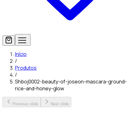
Início
/
Produtos
/
Shboj0002-beauty-of-joseon-mascara-ground-
rice-and-honey-glow
Previous slide
Next slide