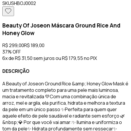
SKU
SHBOJ0002
Beauty Of Joseon Máscara Ground Rice And
Honey Glow
R$ 299,00
R$ 189,00
37%
OFF
6x de R$ 31,50 sem juros
ou
R$ 179,55
no PIX
DESCRIÇÃO
A Beauty of Joseon Ground Rice &amp; Honey Glow Mask é
um tratamento completo para uma pele mais luminosa,
macia e revitalizada 💛Com uma combinação única de
arroz, mel e argila, ela purifica, hidrata e melhora a textura
da pele em um único passo ✨Perfeita para quem quer
aquele efeito de pele saudável e radiante sem esforço 🌿
&nbsp;💎 Por que você vai amar:✨ Ilumina e uniformiza o
tom da pele✨ Hidrata profundamente sem ressecar✨