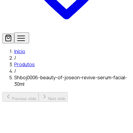
Início
/
Produtos
/
Shboj0006-beauty-of-joseon-revive-serum-facial-
30ml
Previous slide
Next slide