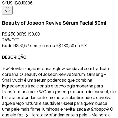
SKU
SHBOJ0006
Beauty of Joseon Revive Sérum Facial 30ml
R$ 250,00
R$ 190,00
24%
OFF
6x de R$ 31,67 sem juros
ou
R$ 180,50
no PIX
DESCRIÇÃO
✨🌿 Revitalização intensa + glow saudável com tradição
coreana!O Beauty of Joseon Revive Serum: Ginseng +
Snail Mucin é um sérum poderoso que combina
ingredientes tradicionais e tecnologia moderna para
transformar a pele 💛Com ginseng e mucina de caracol, ele
hidrata profundamente, melhora a elasticidade e devolve
aquele viço natural e saudável ✨Ideal para quem busca
uma pele mais firme, luminosa e revitalizada 🌿&nbsp;💎 O
que ele faz:💧 Hidrata profundamente a pele✨ Melhora a