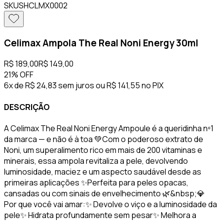
SKU
SHCLMX0002
Celimax Ampola The Real Noni Energy 30ml
R$ 189,00
R$ 149,00
21%
OFF
6x de R$ 24,83 sem juros
ou
R$ 141,55
no PIX
DESCRIÇÃO
A Celimax The Real Noni Energy Ampoule é a queridinha nº1
da marca — e não é à toa 💚Com o poderoso extrato de
Noni, um superalimento rico em mais de 200 vitaminas e
minerais, essa ampola revitaliza a pele, devolvendo
luminosidade, maciez e um aspecto saudável desde as
primeiras aplicações ✨Perfeita para peles opacas,
cansadas ou com sinais de envelhecimento 🌿&nbsp;💎
Por que você vai amar:✨ Devolve o viço e a luminosidade da
pele✨ Hidrata profundamente sem pesar✨ Melhora a