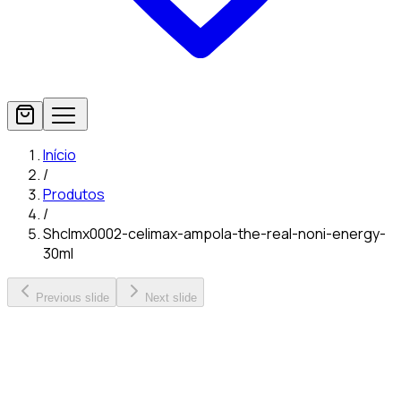
Início
/
Produtos
/
Shclmx0002-celimax-ampola-the-real-noni-energy-
30ml
Previous slide
Next slide