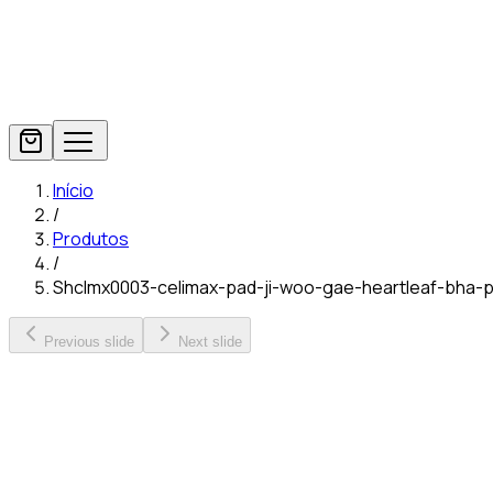
Início
/
Produtos
/
Shclmx0003-celimax-pad-ji-woo-gae-heartleaf-bha-
Previous slide
Next slide