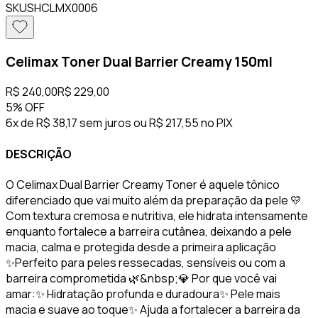
SKU
SHCLMX0006
Celimax Toner Dual Barrier Creamy 150ml
R$ 240,00
R$ 229,00
5%
OFF
6x de R$ 38,17 sem juros
ou
R$ 217,55
no PIX
DESCRIÇÃO
O Celimax Dual Barrier Creamy Toner é aquele tônico
diferenciado que vai muito além da preparação da pele 💛
Com textura cremosa e nutritiva, ele hidrata intensamente
enquanto fortalece a barreira cutânea, deixando a pele
macia, calma e protegida desde a primeira aplicação
✨Perfeito para peles ressecadas, sensíveis ou com a
barreira comprometida 🌿&nbsp;💎 Por que você vai
amar:✨ Hidratação profunda e duradoura✨ Pele mais
macia e suave ao toque✨ Ajuda a fortalecer a barreira da