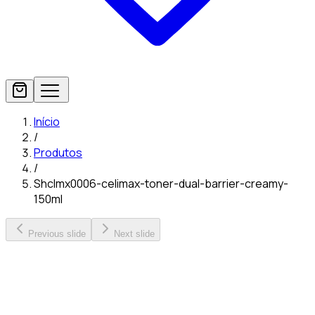
Início
/
Produtos
/
Shclmx0006-celimax-toner-dual-barrier-creamy-
150ml
Previous slide
Next slide