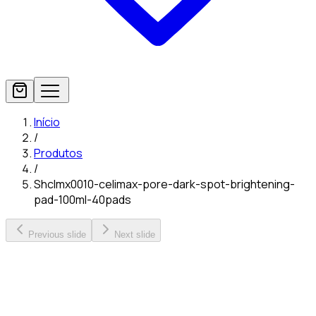
Início
/
Produtos
/
Shclmx0010-celimax-pore-dark-spot-brightening-
pad-100ml-40pads
Previous slide
Next slide