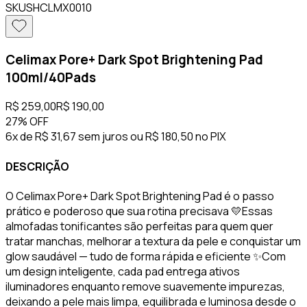
SKU
SHCLMX0010
Celimax Pore+ Dark Spot Brightening Pad
100ml/40Pads
R$ 259,00
R$ 190,00
27%
OFF
6x de R$ 31,67 sem juros
ou
R$ 180,50
no PIX
DESCRIÇÃO
O Celimax Pore+ Dark Spot Brightening Pad é o passo
prático e poderoso que sua rotina precisava 💛Essas
almofadas tonificantes são perfeitas para quem quer
tratar manchas, melhorar a textura da pele e conquistar um
glow saudável — tudo de forma rápida e eficiente ✨Com
um design inteligente, cada pad entrega ativos
iluminadores enquanto remove suavemente impurezas,
deixando a pele mais limpa, equilibrada e luminosa desde o