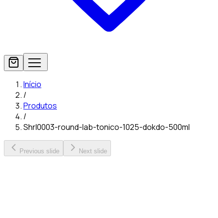
Início
/
Produtos
/
Shrl0003-round-lab-tonico-1025-dokdo-500ml
Previous slide
Next slide