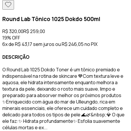
Round Lab Tônico 1025 Dokdo 500ml
R$ 320,00
R$ 259,00
19%
OFF
6x de R$ 43,17 sem juros
ou
R$ 246,05
no PIX
DESCRIÇÃO
O Round Lab 1025 Dokdo Toner é um tônico premiado e
indispensável na rotina de skincare 💙Com textura leve e
aquosa, ele hidrata intensamente enquanto melhora a
textura da pele, deixando o rosto mais suave, limpo e
preparado para absorver melhor os próximos produtos
✨Enriquecido com água do mar de Ulleungdo, rica em
minerais essenciais, ele oferece um cuidado completo e
delicado para todos os tipos de pele 🌊🌿&nbsp;💎 O que
ele faz:✨ Hidrata profundamente✨ Esfolia suavemente
células mortas e ex...