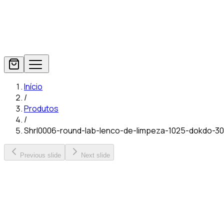
Início
/
Produtos
/
Shrl0006-round-lab-lenco-de-limpeza-1025-dokdo-3
Previous slide
Next slide