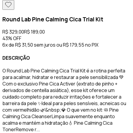
Round Lab Pine Calming Cica Trial Kit
R$ 329,00
R$ 189,00
43%
OFF
6x de R$ 31,50 sem juros
ou
R$ 179,55
no PIX
DESCRIÇÃO
O Round Lab Pine Calming Cica Trial Kit é a rotina perfeita
para acalmar, hidratar e restaurar a pele sensibilizada 💚
Com o exclusivo Pine Cica Activer (extrato de pinho +
derivados de centella asiática), esse kit oferece um
cuidado completo para reduzir irritações e fortalecer a
barreira da pele ✨Ideal para peles sensíveis, acneicas ou
com vermelhidão 🌿&nbsp;💎 O que vem no kit:🧼 Pine
Calming Cica CleanserLimpa suavemente enquanto
acalma e mantém a hidratação💧 Pine Calming Cica
TonerRemove r...