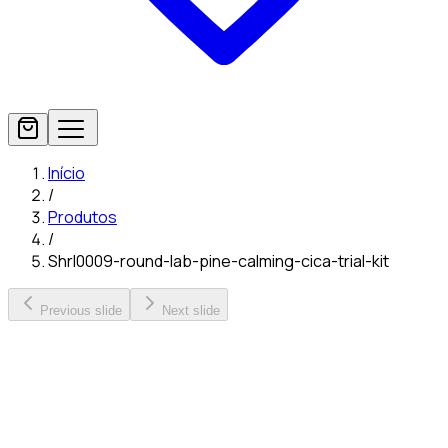
Início
/
Produtos
/
Shrl0009-round-lab-pine-calming-cica-trial-kit
Previous slide
Next slide