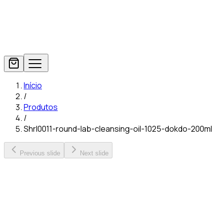
Início
/
Produtos
/
Shrl0011-round-lab-cleansing-oil-1025-dokdo-200ml
Previous slide
Next slide