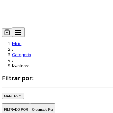
Início
/
Categoria
/
Kwailnara
Filtrar por:
MARCAS
FILTRADO POR
Ordernado Por