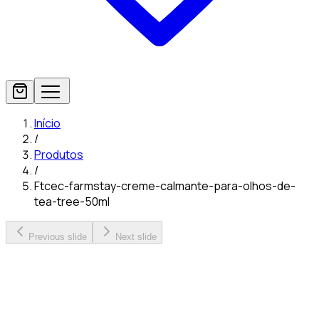
Início
/
Produtos
/
Ftcec-farmstay-creme-calmante-para-olhos-de-
tea-tree-50ml
Previous slide
Next slide