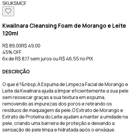
SKU
KSMCF
Kwailnara Cleansing Foam de Morango e Leite
120ml
R$ 89,00
R$ 49,00
45%
OFF
6x de R$ 8,17 sem juros
ou
R$ 46,55
no PIX
DESCRIÇÃO
O que é?&nbsp;A Espuma de Limpeza Facial de Morango e
Leite da Kwailnara ajuda a limpar eficientemente a sua pele
sem ressecar graças a sua textura em espuma,
removendo as impurezas dos poros e retirando os
resíduos de maquiagem da pele.O Extrato de Morango e
Extrato de Proteína do Leite ajudam a manter a umidade na
pele, criando uma barreira de proteção e deixando a
sensação de pele limpa e hidratada após o enxágue.