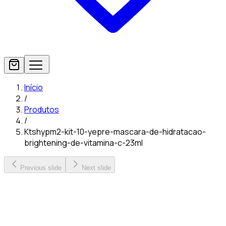
Início
/
Produtos
/
Ktshypm2-kit-10-yepre-mascara-de-hidratacao-
brightening-de-vitamina-c-23ml
Previous slide
Next slide