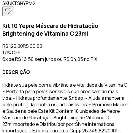
SKU
KTSHYPM2
Kit 10 Yepre Máscara de Hidratação
Brightening de Vitamina C 23ml
R$ 120,00
R$ 99,00
17%
OFF
6x de R$ 16,50 sem juros
ou
R$ 94,05
no PIX
DESCRIÇÃO
Hidrate sua pele com a vibrância e vitalidade da Vitamina C!
• Perfeita para peles sensiveis que precisam de mais
vida;• ⁠Hidrata profundamente;&nbsp;• ⁠Ajuda a manter a
pele protegida contra os radicais livres;• ⁠Promove Maciez
e Saúde na pele.Este Kit Contém 10 unidades de Yepre
Máscara de Hidratação Brightening de Vitamina C
23mlImportado e Distribuídor por:Shine International
Importação e Exportação Ltda.Cnpj: 26.345.821/0001-