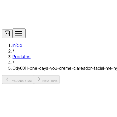
Início
/
Produtos
/
Ody0011-one-days-you-creme-clareador-facial-me-
Previous slide
Next slide