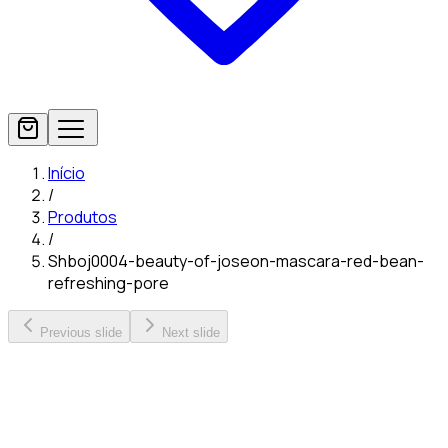
Início
/
Produtos
/
Shboj0004-beauty-of-joseon-mascara-red-bean-
refreshing-pore
Previous slide
Next slide