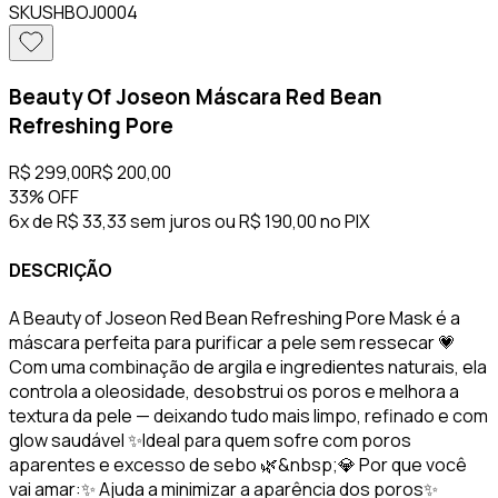
SKU
SHBOJ0004
Beauty Of Joseon Máscara Red Bean
Refreshing Pore
R$ 299,00
R$ 200,00
33%
OFF
6x de R$ 33,33 sem juros
ou
R$ 190,00
no PIX
DESCRIÇÃO
A Beauty of Joseon Red Bean Refreshing Pore Mask é a
máscara perfeita para purificar a pele sem ressecar 💗
Com uma combinação de argila e ingredientes naturais, ela
controla a oleosidade, desobstrui os poros e melhora a
textura da pele — deixando tudo mais limpo, refinado e com
glow saudável ✨Ideal para quem sofre com poros
aparentes e excesso de sebo 🌿&nbsp;💎 Por que você
vai amar:✨ Ajuda a minimizar a aparência dos poros✨