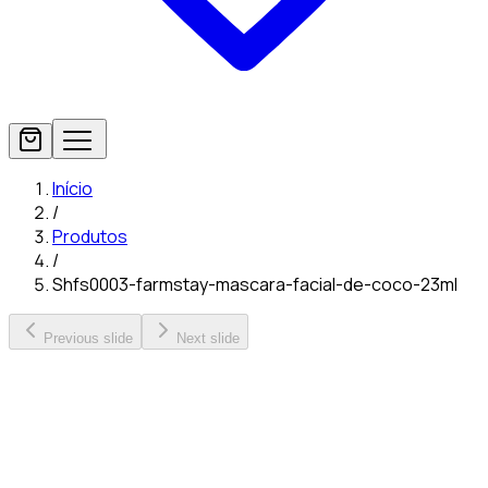
Início
/
Produtos
/
Shfs0003-farmstay-mascara-facial-de-coco-23ml
Previous slide
Next slide