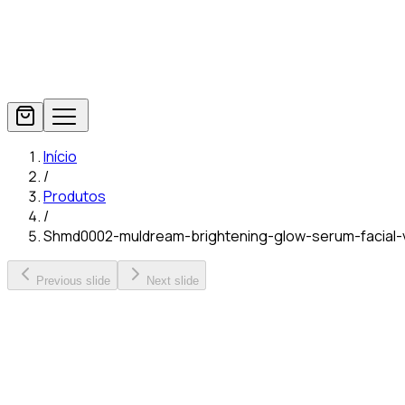
Início
/
Produtos
/
Shmd0002-muldream-brightening-glow-serum-facial-
Previous slide
Next slide