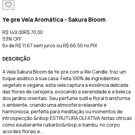
Ye:pre Vela Aromática - Sakura Bloom
R$ 149,00
R$ 70,00
53%
OFF
6x de R$ 11,67 sem juros
ou
R$ 66,50
no PIX
DESCRIÇÃO
A Vela Sakura Bloom da Ye:pre com a We Candle, traz um
toque asiático à sua casa. Feita 100% de ingredientes
vegetais e vegana, esta vela captura a essência delicada
das flores de cerejeira, evocando a serenidade e a beleza
dos jardins orientais. Seu perfume sutil e floral transforma
o ambiente, criando uma atmosfera relaxante e
harmoniosa, perfeita para meditação ou momentos de
introspecção.&nbsp;ESTRUTURA OLFATIVA:Notas cítricas
como exuberante ruibarbo&nbsp;e bambu, no corpo
acordes florais e...