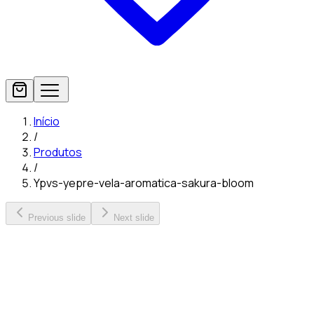
Início
/
Produtos
/
Ypvs-yepre-vela-aromatica-sakura-bloom
Previous slide
Next slide